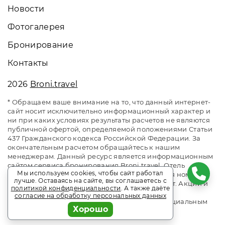
Новости
Фотогалерея
Бронирование
Контакты
2026
Broni.travel
* Обращаем ваше внимание на то, что данный интернет-
сайт носит исключительно информационный характер и
ни при каких условиях результаты расчетов не являются
публичной офертой, определяемой положениями Статьи
437 Гражданского кодекса Российской Федерации. За
окончательным расчетом обращайтесь к нашим
менеджерам. Данный ресурс является информационным
сайтом сервиса бронирования Broni.travel. Отель
Мы используем cookies, чтобы сайт работал
«Жоэквара» Гагра. Сайт онлайн бронирования номеров.
лучше. Оставаясь на сайте, вы соглашаетесь с
Актуальные цены, прайс-листы и наличие мест. Акции и
политикой конфиденциальности
. А также даёте
спецпредложения. Выгодное бронирование.
согласие на обработку персональных данных
Индивидуальный менеджер. Не является официальным
Хорошо
сайтом объекта размещения.